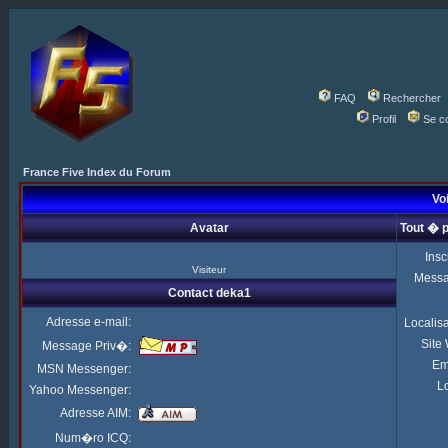
FAQ
Rechercher
Profil
Se c
France Five Index du Forum
Voi
Avatar
Tout � 
Insc
Visiteur
Mess
Contact deka1
Adresse e-mail:
Localis
Site
Message Priv�:
Em
MSN Messenger:
Lo
Yahoo Messenger:
Adresse AIM:
Num�ro ICQ: