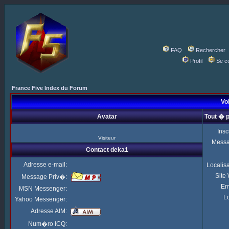
FAQ
Rechercher
Profil
Se c
France Five Index du Forum
Voi
Avatar
Tout � 
Insc
Visiteur
Mess
Contact deka1
Adresse e-mail:
Localis
Site
Message Priv�:
Em
MSN Messenger:
Lo
Yahoo Messenger:
Adresse AIM:
Num�ro ICQ: