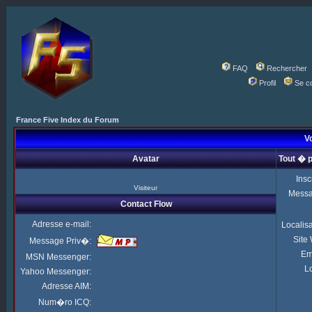
FAQ
Rechercher
Profil
Se c
France Five Index du Forum
Vo
Avatar
Tout � 
Insc
Visiteur
Mess
Contact Flow
Adresse e-mail:
Localis
Site
Message Priv�:
Em
MSN Messenger:
Lo
Yahoo Messenger:
Adresse AIM:
Num�ro ICQ: