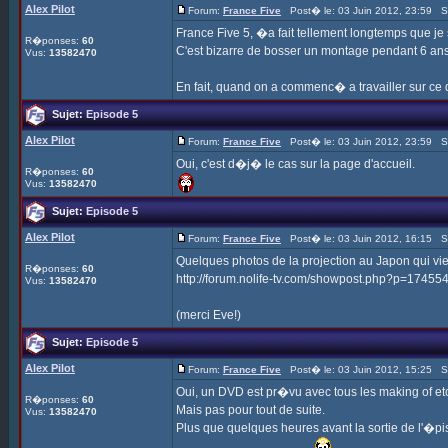
Alex Pilot
Forum:
France Five
Post� le: 03 Juin 2012, 23:59 S
France Five 5, �a fait tellement longtemps que je
R�ponses:
60
C'est bizarre de bosser un montage pendant 6 ans
Vus:
13582470
En fait, quand on a commenc� a travailler sur ce 
Sujet:
Episode 5
Alex Pilot
Forum:
France Five
Post� le: 03 Juin 2012, 23:59 S
Oui, c'est d�j� le cas sur la page d'accueil.
R�ponses:
60
Vus:
13582470
Sujet:
Episode 5
Alex Pilot
Forum:
France Five
Post� le: 03 Juin 2012, 16:15 S
Quelques photos de la projection au Japon qui vient
R�ponses:
60
http://forum.nolife-tv.com/showpost.php?p=1745
Vus:
13582470
(merci Eve!)
Sujet:
Episode 5
Alex Pilot
Forum:
France Five
Post� le: 03 Juin 2012, 15:25 S
Oui, un DVD est pr�vu avec tous les making of etc
R�ponses:
60
Mais pas pour tout de suite.
Vus:
13582470
Plus que quelques heures avant la sortie de l'�pi