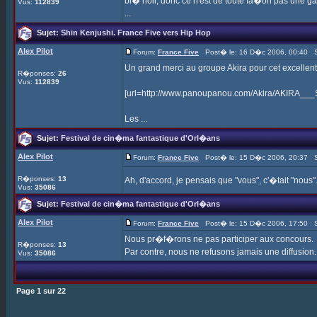
bl� noir, donc ce n'est de toute fa�on pas une gale
Vus:
112839
...
Sujet:
Shin Kenjushi. France Five vers Hip Hop
Alex Pilot
Forum:
France Five
Post� le: 16 D�c 2006, 00:40 S
Un grand merci au groupe Akira pour cet excelle
R�ponses:
26
Vus:
112839
[url=http://www.panoupanou.com/Akira/AKIRA__
Les ...
Sujet:
Festival de cin�ma fantastique d'Orl�ans
Alex Pilot
Forum:
France Five
Post� le: 15 D�c 2006, 20:37 S
R�ponses:
13
Ah, d'accord, je pensais que "vous", c'�tait "nou
Vus:
35086
Sujet:
Festival de cin�ma fantastique d'Orl�ans
Alex Pilot
Forum:
France Five
Post� le: 15 D�c 2006, 17:50 S
Nous pr�f�rons ne pas participer aux concours.
R�ponses:
13
Par contre, nous ne refusons jamais une diffusion.
Vus:
35086
Page
1
sur
22