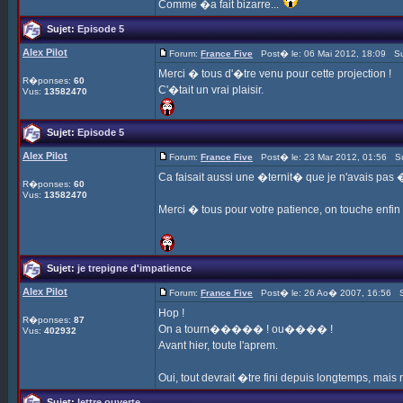
Comme �a fait bizarre...
Sujet:
Episode 5
Alex Pilot
Forum:
France Five
Post� le: 06 Mai 2012, 18:09 Su
Merci � tous d'�tre venu pour cette projection !
R�ponses:
60
C'�tait un vrai plaisir.
Vus:
13582470
Sujet:
Episode 5
Alex Pilot
Forum:
France Five
Post� le: 23 Mar 2012, 01:56 Su
Ca faisait aussi une �ternit� que je n'avais pas �c
R�ponses:
60
Vus:
13582470
Merci � tous pour votre patience, on touche enfin 
Sujet:
je trepigne d'impatience
Alex Pilot
Forum:
France Five
Post� le: 26 Ao� 2007, 16:56 S
Hop !
R�ponses:
87
On a tourn����� ! ou���� !
Vus:
402932
Avant hier, toute l'aprem.
Oui, tout devrait �tre fini depuis longtemps, mai
Sujet:
lettre ouverte