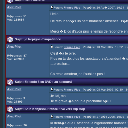
Alex Pilot
Forum:
France Five
Post� le: 26 Ao� 2007, 16:54 S
Hello !
R�ponses:
51
Vus:
198694
De retour apr�s un petit moment d'absence. J'�ta
Merci � Dico d'avoir pris le temps de repondre en d�
Sujet:
je trepigne d'impatience
Alex Pilot
Forum:
France Five
Post� le: 10 Mar 2007, 13:22 Su
C'est �a le pire.
R�ponses:
87
Plus on tarde, plus les spectateurs s'attendent � u
Vus:
402932
....pression...
Ca reste amateur, ne l'oubliez pas !
Sujet:
Episode 3 en DVD : au secours!
Alex Pilot
Forum:
France Five
Post� le: 08 Mar 2007, 02:30 Su
Je l'ai, moi !
R�ponses:
3
Je te grave �a pour la prochaine r�u !
Vus:
27895
Sujet:
Shin Kenjushi. France Five vers Hip Hop
Alex Pilot
Forum:
France Five
Post� le: 27 D�c 2006, 16:08 S
la denr�e que Catherine la bigoudenne balance su
R�ponses:
26