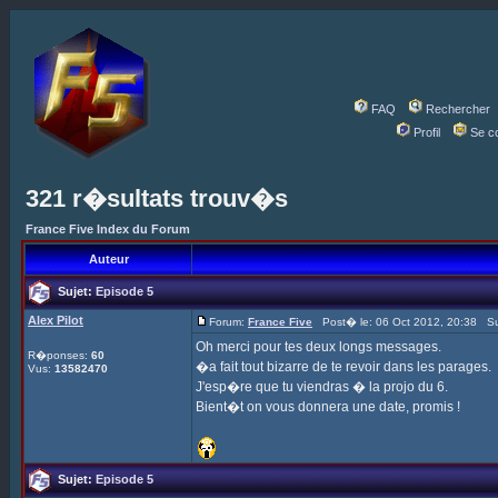
FAQ
Rechercher
Profil
Se c
321 r�sultats trouv�s
France Five Index du Forum
Auteur
Sujet:
Episode 5
Alex Pilot
Forum:
France Five
Post� le: 06 Oct 2012, 20:38 Su
Oh merci pour tes deux longs messages.
R�ponses:
60
�a fait tout bizarre de te revoir dans les parages.
Vus:
13582470
J'esp�re que tu viendras � la projo du 6.
Bient�t on vous donnera une date, promis !
Sujet:
Episode 5