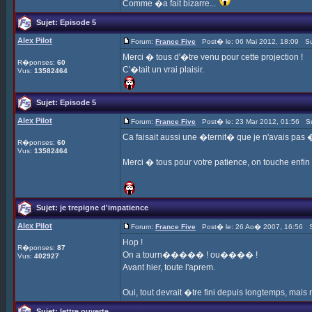
Comme �a fait bizarre...
Sujet:
Episode 5
Alex Pilot
Forum:
France Five
Post� le: 06 Mai 2012, 18:09 Su
Merci � tous d'�tre venu pour cette projection !
R�ponses:
60
C'�tait un vrai plaisir.
Vus:
13582464
Sujet:
Episode 5
Alex Pilot
Forum:
France Five
Post� le: 23 Mar 2012, 01:56 Su
Ca faisait aussi une �ternit� que je n'avais pas �c
R�ponses:
60
Vus:
13582464
Merci � tous pour votre patience, on touche enfin 
Sujet:
je trepigne d'impatience
Alex Pilot
Forum:
France Five
Post� le: 26 Ao� 2007, 16:56 S
Hop !
R�ponses:
87
On a tourn����� ! ou���� !
Vus:
402927
Avant hier, toute l'aprem.
Oui, tout devrait �tre fini depuis longtemps, mai
Sujet:
lettre ouverte