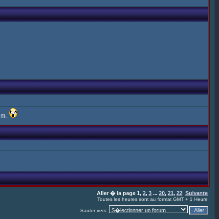
rum.
Aller � la page
1
,
2
,
3
...
20
,
21
,
22
Suivante
Toutes les heures sont au format GMT + 1 Heure
Sauter vers: