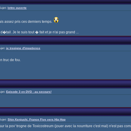
ujet:
lettre ouverte
is assez pris ces derniers temps.
tail. Je le suis tout � fait et je n'ai pas grand ...
jet:
je trepigne d'impatience
n truc de fou.
jet:
Episode 3 en DVD : au secours!
ujet:
Shin Kenjushi. France Five vers Hip Hop
 la pov' trogne de Toxicostreum (jouer avec la nourriture c'est mal) n'est pas com