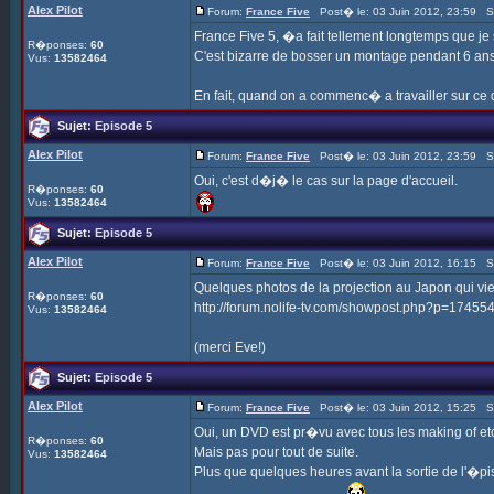
Alex Pilot
Forum:
France Five
Post� le: 03 Juin 2012, 23:59 S
France Five 5, �a fait tellement longtemps que je
R�ponses:
60
C'est bizarre de bosser un montage pendant 6 ans
Vus:
13582464
En fait, quand on a commenc� a travailler sur ce 
Sujet:
Episode 5
Alex Pilot
Forum:
France Five
Post� le: 03 Juin 2012, 23:59 S
Oui, c'est d�j� le cas sur la page d'accueil.
R�ponses:
60
Vus:
13582464
Sujet:
Episode 5
Alex Pilot
Forum:
France Five
Post� le: 03 Juin 2012, 16:15 S
Quelques photos de la projection au Japon qui vient
R�ponses:
60
http://forum.nolife-tv.com/showpost.php?p=1745
Vus:
13582464
(merci Eve!)
Sujet:
Episode 5
Alex Pilot
Forum:
France Five
Post� le: 03 Juin 2012, 15:25 S
Oui, un DVD est pr�vu avec tous les making of etc
R�ponses:
60
Mais pas pour tout de suite.
Vus:
13582464
Plus que quelques heures avant la sortie de l'�pi