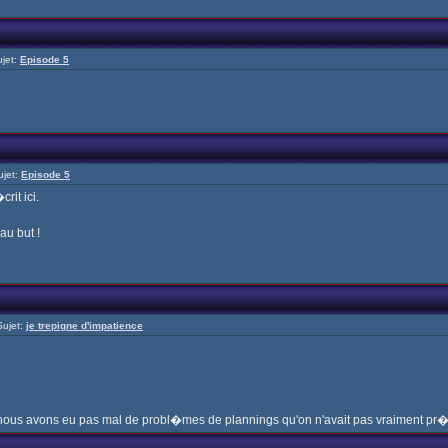
jet:
Episode 5
jet:
Episode 5
rit ici.
au but !
ujet:
je trepigne d'impatience
s nous avons eu pas mal de probl�mes de plannings qu'on n'avait pas vraiment pr�v