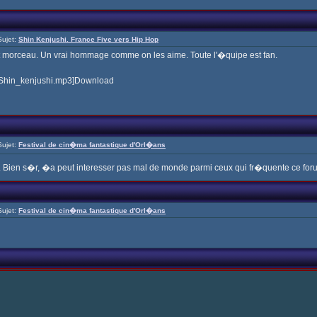
ujet:
Shin Kenjushi. France Five vers Hip Hop
nt morceau. Un vrai hommage comme on les aime. Toute l'�quipe est fan.
_Shin_kenjushi.mp3]Download
ujet:
Festival de cin�ma fantastique d'Orl�ans
s". Bien s�r, �a peut interesser pas mal de monde parmi ceux qui fr�quente ce fo
ujet:
Festival de cin�ma fantastique d'Orl�ans