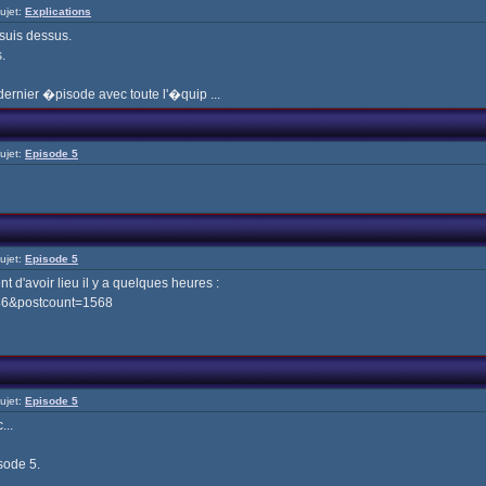
ujet:
Explications
 suis dessus.
.
dernier �pisode avec toute l'�quip ...
ujet:
Episode 5
ujet:
Episode 5
 d'avoir lieu il y a quelques heures :
546&postcount=1568
ujet:
Episode 5
...
sode 5.