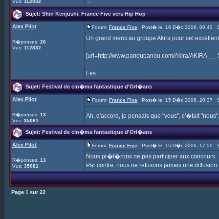
...
Vus:
112832
Sujet:
Shin Kenjushi. France Five vers Hip Hop
Alex Pilot
Forum:
France Five
Post� le: 16 D�c 2006, 00:40 S
Un grand merci au groupe Akira pour cet excelle
R�ponses:
26
Vus:
112832
[url=http://www.panoupanou.com/Akira/AKIRA__
Les ...
Sujet:
Festival de cin�ma fantastique d'Orl�ans
Alex Pilot
Forum:
France Five
Post� le: 15 D�c 2006, 20:37 S
R�ponses:
13
Ah, d'accord, je pensais que "vous", c'�tait "nou
Vus:
35081
Sujet:
Festival de cin�ma fantastique d'Orl�ans
Alex Pilot
Forum:
France Five
Post� le: 15 D�c 2006, 17:50 S
Nous pr�f�rons ne pas participer aux concours.
R�ponses:
13
Par contre, nous ne refusons jamais une diffusion.
Vus:
35081
Page
1
sur
22