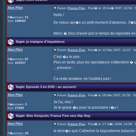
Alex Pilot
Forum:
France Five
Post� le: 26 Ao� 2007, 16:54 S
Hello !
R�ponses:
51
Vus:
198683
De retour apr�s un petit moment d'absence. J'�ta
Merci � Dico d'avoir pris le temps de repondre en d�
Sujet:
je trepigne d'impatience
Alex Pilot
Forum:
France Five
Post� le: 10 Mar 2007, 13:22 Su
C'est �a le pire.
R�ponses:
87
Plus on tarde, plus les spectateurs s'attendent � u
Vus:
402927
....pression...
Ca reste amateur, ne l'oubliez pas !
Sujet:
Episode 3 en DVD : au secours!
Alex Pilot
Forum:
France Five
Post� le: 08 Mar 2007, 02:30 Su
Je l'ai, moi !
R�ponses:
3
Je te grave �a pour la prochaine r�u !
Vus:
27895
Sujet:
Shin Kenjushi. France Five vers Hip Hop
Alex Pilot
Forum:
France Five
Post� le: 27 D�c 2006, 16:08 S
la denr�e que Catherine la bigoudenne balance sur
R�ponses:
26