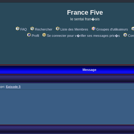
France Five
le sentai fran�ais
FAQ
Rechercher
Liste des Membres
Groupes d'utilisateurs
Profil
Se connecter pour v�rifier ses messages priv�s
Con
Message
jet:
Episode 5