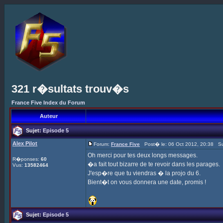
321 r�sultats trouv�s
France Five Index du Forum
Auteur
Sujet:
Episode 5
Alex Pilot
Forum:
France Five
Post� le: 06 Oct 2012, 20:38 Su
Oh merci pour tes deux longs messages.
R�ponses:
60
�a fait tout bizarre de te revoir dans les parages.
Vus:
13582464
J'esp�re que tu viendras � la projo du 6.
Bient�t on vous donnera une date, promis !
Sujet:
Episode 5