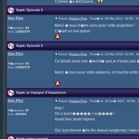
Comme �a fait bizarre...
Sujet:
Episode 5
Alex Pilot
Forum:
France Five
Post� le: 06 Mai 2012, 18:09 Su
Merci � tous d'�tre venu pour cette projection !
R�ponses:
60
C'�tait un vrai plaisir.
Vus:
13582576
Sujet:
Episode 5
Alex Pilot
Forum:
France Five
Post� le: 23 Mar 2012, 01:56 Su
Ca faisait aussi une �ternit� que je n'avais pas �c
R�ponses:
60
Vus:
13582576
Merci � tous pour votre patience, on touche enfin 
Sujet:
je trepigne d'impatience
Alex Pilot
Forum:
France Five
Post� le: 26 Ao� 2007, 16:56 S
Hop !
R�ponses:
87
On a tourn����� ! ou���� !
Vus:
403034
Avant hier, toute l'aprem.
Oui, tout devrait �tre fini depuis longtemps, mai
Sujet:
lettre ouverte