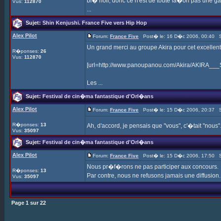
bl� noir, donc ce n'est de toute fa�on pas une gale
Vus:
112870
...
Sujet:
Shin Kenjushi. France Five vers Hip Hop
Alex Pilot
Forum:
France Five
Post� le: 16 D�c 2006, 00:40 S
Un grand merci au groupe Akira pour cet excelle
R�ponses:
26
Vus:
112870
[url=http://www.panoupanou.com/Akira/AKIRA__
Les ...
Sujet:
Festival de cin�ma fantastique d'Orl�ans
Alex Pilot
Forum:
France Five
Post� le: 15 D�c 2006, 20:37 S
R�ponses:
13
Ah, d'accord, je pensais que "vous", c'�tait "nou
Vus:
35097
Sujet:
Festival de cin�ma fantastique d'Orl�ans
Alex Pilot
Forum:
France Five
Post� le: 15 D�c 2006, 17:50 S
Nous pr�f�rons ne pas participer aux concours.
R�ponses:
13
Par contre, nous ne refusons jamais une diffusion.
Vus:
35097
Page
1
sur
22