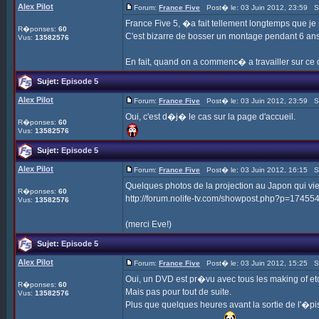
Alex Pilot
Forum:
France Five
Post� le: 03 Juin 2012, 23:59 S
France Five 5, �a fait tellement longtemps que je
R�ponses:
60
C'est bizarre de bosser un montage pendant 6 ans
Vus:
13582576
En fait, quand on a commenc� a travailler sur ce 
Sujet:
Episode 5
Alex Pilot
Forum:
France Five
Post� le: 03 Juin 2012, 23:59 S
Oui, c'est d�j� le cas sur la page d'accueil.
R�ponses:
60
Vus:
13582576
Sujet:
Episode 5
Alex Pilot
Forum:
France Five
Post� le: 03 Juin 2012, 16:15 S
Quelques photos de la projection au Japon qui vient
R�ponses:
60
http://forum.nolife-tv.com/showpost.php?p=1745
Vus:
13582576
(merci Eve!)
Sujet:
Episode 5
Alex Pilot
Forum:
France Five
Post� le: 03 Juin 2012, 15:25 S
Oui, un DVD est pr�vu avec tous les making of etc
R�ponses:
60
Mais pas pour tout de suite.
Vus:
13582576
Plus que quelques heures avant la sortie de l'�pi