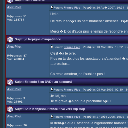
Alex Pilot
Forum:
France Five
Post� le: 26 Ao� 2007, 16:54 S
Hello !
R�ponses:
51
Vus:
198764
De retour apr�s un petit moment d'absence. J'�ta
Merci � Dico d'avoir pris le temps de repondre en d�
Sujet:
je trepigne d'impatience
Alex Pilot
Forum:
France Five
Post� le: 10 Mar 2007, 13:22 Su
C'est �a le pire.
R�ponses:
87
Plus on tarde, plus les spectateurs s'attendent � u
Vus:
403034
....pression...
Ca reste amateur, ne l'oubliez pas !
Sujet:
Episode 3 en DVD : au secours!
Alex Pilot
Forum:
France Five
Post� le: 08 Mar 2007, 02:30 Su
Je l'ai, moi !
R�ponses:
3
Je te grave �a pour la prochaine r�u !
Vus:
27901
Sujet:
Shin Kenjushi. France Five vers Hip Hop
Alex Pilot
Forum:
France Five
Post� le: 27 D�c 2006, 16:08 S
la denr�e que Catherine la bigoudenne balance su
R�ponses:
26