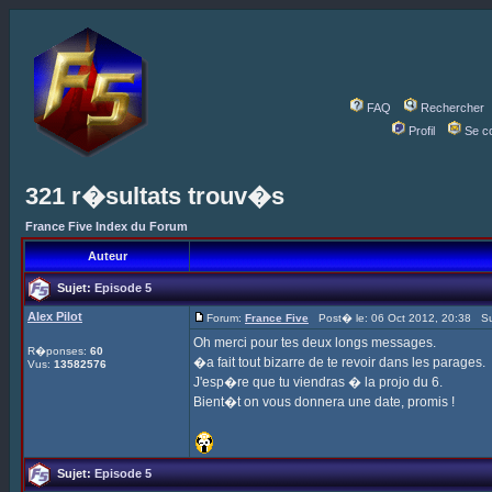
FAQ
Rechercher
Profil
Se c
321 r�sultats trouv�s
France Five Index du Forum
Auteur
Sujet:
Episode 5
Alex Pilot
Forum:
France Five
Post� le: 06 Oct 2012, 20:38 Su
Oh merci pour tes deux longs messages.
R�ponses:
60
�a fait tout bizarre de te revoir dans les parages.
Vus:
13582576
J'esp�re que tu viendras � la projo du 6.
Bient�t on vous donnera une date, promis !
Sujet:
Episode 5