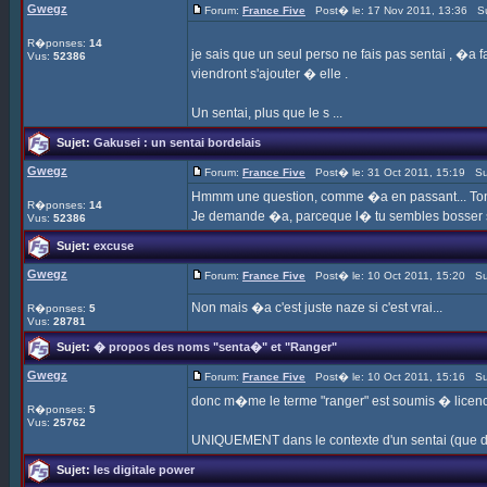
Gwegz
Forum:
France Five
Post� le: 17 Nov 2011, 13:36 Su
R�ponses:
14
je sais que un seul perso ne fais pas sentai , �a f
Vus:
52386
viendront s'ajouter � elle .
Un sentai, plus que le s ...
Sujet:
Gakusei : un sentai bordelais
Gwegz
Forum:
France Five
Post� le: 31 Oct 2011, 15:19 Su
Hmmm une question, comme �a en passant... To
R�ponses:
14
Je demande �a, parceque l� tu sembles bosser su
Vus:
52386
Sujet:
excuse
Gwegz
Forum:
France Five
Post� le: 10 Oct 2011, 15:20 Su
Non mais �a c'est juste naze si c'est vrai...
R�ponses:
5
Vus:
28781
Sujet:
� propos des noms "senta�" et "Ranger"
Gwegz
Forum:
France Five
Post� le: 10 Oct 2011, 15:16 Su
donc m�me le terme "ranger" est soumis � licenc
R�ponses:
5
Vus:
25762
UNIQUEMENT dans le contexte d'un sentai (que de t
Sujet:
les digitale power