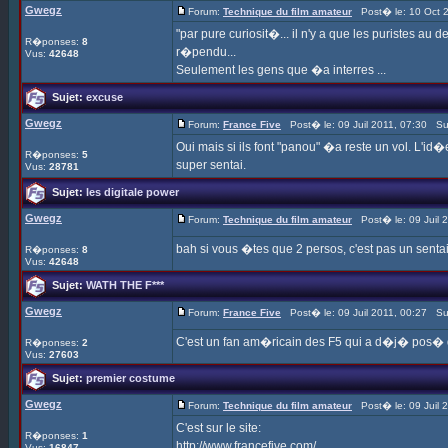
Gwegz
Forum:
Technique du film amateur
Post� le: 10 Oct 2
"par pure curiosit�... il n'y a que les puristes au
R�ponses:
8
r�pendu...
Vus:
42648
Seulement les gens que �a interres ...
Sujet:
excuse
Gwegz
Forum:
France Five
Post� le: 09 Juil 2011, 07:30 Su
Oui mais si ils font "panou" �a reste un vol. L'id
R�ponses:
5
super sentai.
Vus:
28781
Sujet:
les digitale power
Gwegz
Forum:
Technique du film amateur
Post� le: 09 Juil 
bah si vous �tes que 2 persos, c'est pas un sentai
R�ponses:
8
Vus:
42648
Sujet:
WATH THE F***
Gwegz
Forum:
France Five
Post� le: 09 Juil 2011, 00:27 Su
C'est un fan am�ricain des F5 qui a d�j� pos� d
R�ponses:
2
Vus:
27603
Sujet:
premier costume
Gwegz
Forum:
Technique du film amateur
Post� le: 09 Juil 
C'est sur le site:
R�ponses:
1
http://www.francefive.com/
Vus:
16847