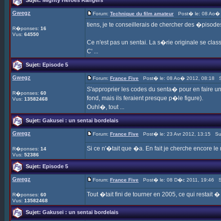
Sujet:
Mighty Heroes Rangers
Gwegz
Forum:
Technique du film amateur
Post� le: 08 Ao� 
tiens, je te conseillerais de chercher des �pisod
R�ponses:
16
Vus:
64550
Ce n'est pas un sentai. La s�rie originale se cla
C' ...
Sujet:
Episode 5
Gwegz
Forum:
France Five
Post� le: 08 Ao� 2012, 08:18 S
S'approprier les codes du senta� pour en faire un
R�ponses:
60
fond, mais ils feraient presque p�le figure).
Vus:
13582468
Ouhl�, tout ...
Sujet:
Gakusei : un sentai bordelais
Gwegz
Forum:
France Five
Post� le: 23 Avr 2012, 13:15 Su
Si ce n'�tait que �a. En fait je cherche encore le 
R�ponses:
14
Vus:
52386
Sujet:
Episode 5
Gwegz
Forum:
France Five
Post� le: 08 D�c 2011, 19:46 S
Tout �tait fini de tourner en 2005, ce qui restait
R�ponses:
60
Vus:
13582468
Sujet:
Gakusei : un sentai bordelais