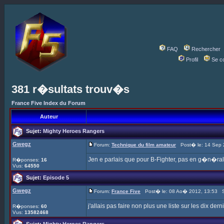
FAQ
Rechercher
Profil
Se c
381 r�sultats trouv�s
France Five Index du Forum
Auteur
Sujet:
Mighty Heroes Rangers
Gwegz
Forum:
Technique du film amateur
Post� le: 14 Sep 
Jen e parlais que pour B-Fighter, pas en g�n�ral
R�ponses:
16
Vus:
64550
Sujet:
Episode 5
Gwegz
Forum:
France Five
Post� le: 08 Ao� 2012, 13:53 S
j'allais pas faire non plus une liste sur les dix de
R�ponses:
60
Vus:
13582468