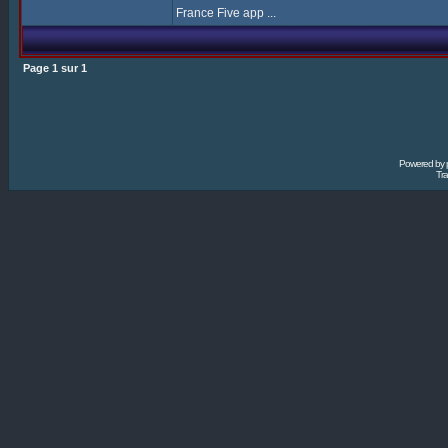
France Five app ...
Page
1
sur
1
Powered by
Tra