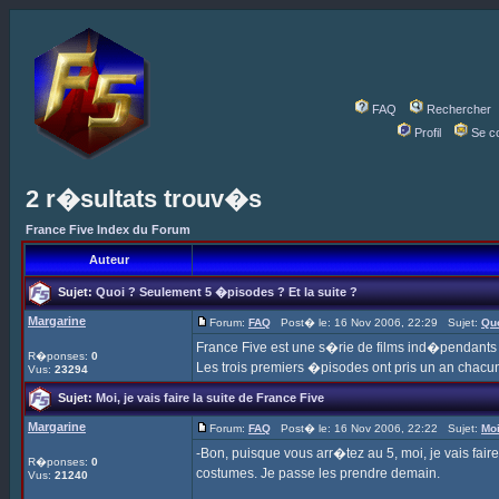
FAQ
Rechercher
Profil
Se c
2 r�sultats trouv�s
France Five Index du Forum
Auteur
Sujet:
Quoi ? Seulement 5 �pisodes ? Et la suite ?
Margarine
Forum:
FAQ
Post� le: 16 Nov 2006, 22:29 Sujet:
Quo
France Five est une s�rie de films ind�pendant
R�ponses:
0
Les trois premiers �pisodes ont pris un an chacun
Vus:
23294
Sujet:
Moi, je vais faire la suite de France Five
Margarine
Forum:
FAQ
Post� le: 16 Nov 2006, 22:22 Sujet:
Moi
-Bon, puisque vous arr�tez au 5, moi, je vais faire
R�ponses:
0
costumes. Je passe les prendre demain.
Vus:
21240