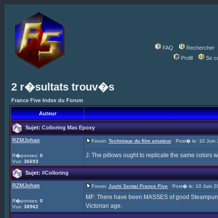
FAQ
Rechercher
Profil
Se c
2 r�sultats trouv�s
France Five Index du Forum
Auteur
Sujet:
Colloring Mas Epoxy
RZMJohan
Forum:
Technique du film amateur
Post� le: 10 Juin 
J: The pillows ought to replicate the same colors w
R�ponses:
0
Vus:
36693
Sujet:
#Colloring
RZMJohan
Forum:
Jushi Sentai France Five
Post� le: 10 Juin 2
MF: There have been MASSES of good Steampunk Fi
R�ponses:
0
Victorian age.
Vus:
38962