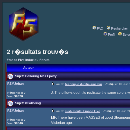
FAQ
Rechercher
Profil
Se c
2 r�sultats trouv�s
France Five Index du Forum
Auteur
Sujet:
Colloring Mas Epoxy
RZMJohan
Forum:
Technique du film amateur
Post� le: 10 Juin 
J: The pillows ought to replicate the same colors w
R�ponses:
0
Vus:
36678
Sujet:
#Colloring
RZMJohan
Forum:
Jushi Sentai France Five
Post� le: 10 Juin 2
MF: There have been MASSES of good Steampunk Fi
R�ponses:
0
Victorian age.
Vus:
38940