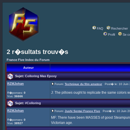
FAQ
Rechercher
Profil
Se c
2 r�sultats trouv�s
France Five Index du Forum
Auteur
Sujet:
Colloring Mas Epoxy
RZMJohan
Forum:
Technique du film amateur
Post� le: 10 Juin 
J: The pillows ought to replicate the same colors w
R�ponses:
0
Vus:
36666
Sujet:
#Colloring
RZMJohan
Forum:
Jushi Sentai France Five
Post� le: 10 Juin 2
MF: There have been MASSES of good Steampunk Fi
R�ponses:
0
Victorian age.
Vus:
38927