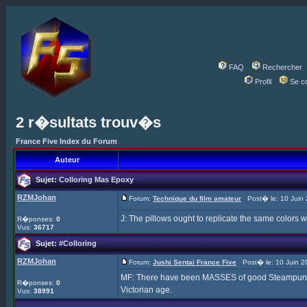
FAQ
Rechercher
Profil
Se c
2 r�sultats trouv�s
France Five Index du Forum
Auteur
Sujet:
Colloring Mas Epoxy
RZMJohan
Forum:
Technique du film amateur
Post� le: 10 Juin 
J: The pillows ought to replicate the same colors w
R�ponses:
0
Vus:
36717
Sujet:
#Colloring
RZMJohan
Forum:
Jushi Sentai France Five
Post� le: 10 Juin 2
MF: There have been MASSES of good Steampunk Fi
R�ponses:
0
Victorian age.
Vus:
38991