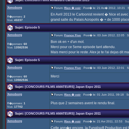
Sujet:
Concours Films Amateurs Cartoonist 2013
Xenoborg
Forum:
Rien � voir
Post� le: 21 Ao� 2012, 10:21 S
En Avril 2013 le Cartoonist revient � Nice et ave
R�ponses:
2
grand salle du Palais Acropolis � + de 1000 places
Vus:
43237
Sujet:
Episode 5
Xenoborg
Forum:
France Five
Post� le: 03 Juin 2012, 22:05 S
Bon ok en + d'un mot.
R�ponses:
60
Merci pour ce 5eme episode tant attendu.
Vus:
13582536
Mais merci pour le reste. Alex je te l'ai dejas dit 
Sujet:
Episode 5
Xenoborg
Forum:
France Five
Post� le: 03 Juin 2012, 22:01 S
Merci
R�ponses:
60
Vus:
13582536
Sujet:
[CONCOURS FILMS AMATEURS] Japan Expo 2011
Xenoborg
Forum:
Rien � voir
Post� le: 01 Juin 2011, 09:18 Su
Plus que 2 semaines avent le rendu final.
R�ponses:
1
Vus:
17702
Sujet:
[CONCOURS FILMS AMATEURS] Japan Expo 2011
Xenoborg
Forum:
Rien � voir
Post� le: 21 Avr 2011, 22:53 Su
Cette ann�e encore, la Funglisoft Production est 