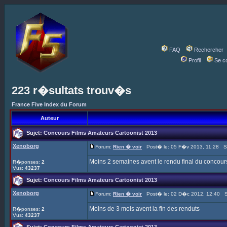
FAQ
Rechercher
Profil
Se c
223 r�sultats trouv�s
France Five Index du Forum
Auteur
Sujet:
Concours Films Amateurs Cartoonist 2013
Xenoborg
Forum:
Rien � voir
Post� le: 05 F�v 2013, 11:28 S
Moins 2 semaines avent le rendu final du concour
R�ponses:
2
Vus:
43237
Sujet:
Concours Films Amateurs Cartoonist 2013
Xenoborg
Forum:
Rien � voir
Post� le: 02 D�c 2012, 12:40 S
Moins de 3 mois avent la fin des renduts
R�ponses:
2
Vus:
43237