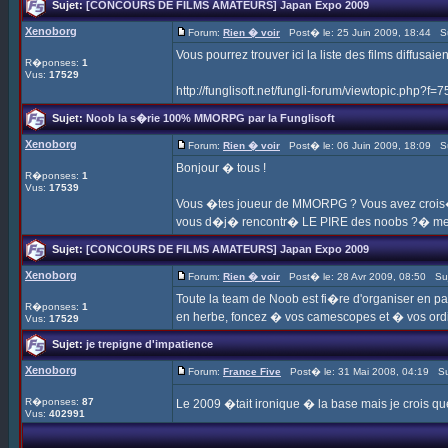
Sujet:
[CONCOURS DE FILMS AMATEURS] Japan Expo 2009
Xenoborg
Forum:
Rien � voir
Post� le: 25 Juin 2009, 18:44 S
Vous pourrez trouver ici la liste des films diffusai
R�ponses:
1
Vus:
17529
http://funglisoft.net/fungli-forum/viewtopic.ph
Sujet:
Noob la s�rie 100% MMORPG par la Funglisoft
Xenoborg
Forum:
Rien � voir
Post� le: 06 Juin 2009, 18:09 S
Bonjour � tous !
R�ponses:
1
Vus:
17539
Vous �tes joueur de MMORPG ? Vous avez crois� 
vous d�j� rencontr� LE PIRE des noobs ?� mem
Sujet:
[CONCOURS DE FILMS AMATEURS] Japan Expo 2009
Xenoborg
Forum:
Rien � voir
Post� le: 28 Avr 2009, 08:50 Su
Toute la team de Noob est fi�re d'organiser en pa
R�ponses:
1
en herbe, foncez � vos camescopes et � vos ordina
Vus:
17529
Sujet:
je trepigne d'impatience
Xenoborg
Forum:
France Five
Post� le: 31 Mai 2008, 04:19 Su
R�ponses:
87
Le 2009 �tait ironique � la base mais je crois q
Vus:
402991