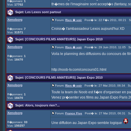
R�ponses:
1
th�mes de l'imaginaire sont accept�s (fantasy, sci
Vus:
17702
Sujet:
Les Lexos sont partout
Xenoborg
Forum:
Rien � voir
Post� le: 22 F�v 2011, 00:21 S
Croiss� l'ambassadeur Lexos aujourd'hui XD
R�ponses:
7
Vus:
31571
Sujet:
[CONCOURS FILMS AMATEURS] Japan Expo 2010
Xenoborg
Forum:
Rien � voir
Post� le: 29 Juin 2010, 11:05 Su
Voila le planning des diffusions du concours de f
R�ponses:
1
Vus:
18470
http://noob-tv.com/concours01.html
Sujet:
[CONCOURS FILMS AMATEURS] Japan Expo 2010
Xenoborg
Forum:
Rien � voir
Post� le: 27 Mai 2010, 06:34 Su
Toute la team de Noob est fi�re d'organiser en par
R�ponses:
1
Venez pr�senter vos films au Japan Expo Paris 201
Vus:
18470
Sujet:
Alors, toujours rien?...
Xenoborg
Forum:
France Five
Post� le: 27 Mai 2010, 06:31 Su
R�ponses:
33
Une diffution au Japan Expo semble logique
Vus:
150257