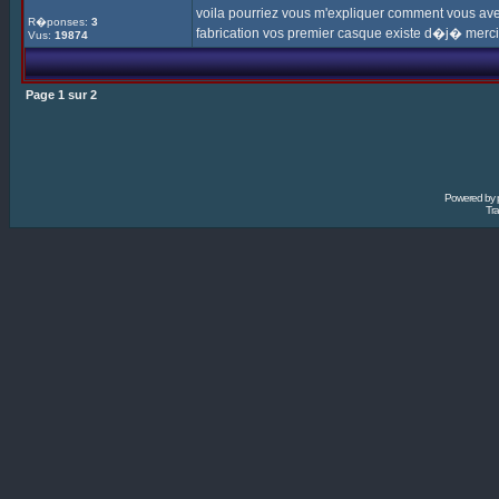
voila pourriez vous m'expliquer comment vous avez
R�ponses:
3
fabrication vos premier casque existe d�j� merci
Vus:
19874
Page
1
sur
2
Powered by
Tra