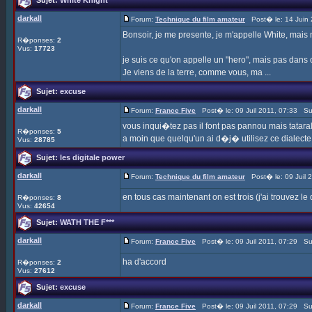
Sujet:
White Knight
darkall
Forum:
Technique du film amateur
Post� le: 14 Juin 
Bonsoir, je me presente, je m'appelle White, mais
R�ponses:
2
Vus:
17723
je suis ce qu'on appelle un "hero", mais pas dans
Je viens de la terre, comme vous, ma ...
Sujet:
excuse
darkall
Forum:
France Five
Post� le: 09 Juil 2011, 07:33 Su
vous inqui�tez pas il font pas pannou mais tat
R�ponses:
5
a moin que quelqu'un ai d�j� utilisez ce dialecte
Vus:
28785
Sujet:
les digitale power
darkall
Forum:
Technique du film amateur
Post� le: 09 Juil 
en tous cas maintenant on est trois (j'ai trouvez le 
R�ponses:
8
Vus:
42654
Sujet:
WATH THE F***
darkall
Forum:
France Five
Post� le: 09 Juil 2011, 07:29 Su
ha d'accord
R�ponses:
2
Vus:
27612
Sujet:
excuse
darkall
Forum:
France Five
Post� le: 09 Juil 2011, 07:29 Su