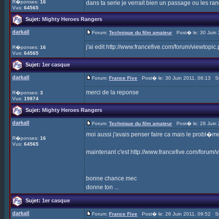
R�ponses:
16
dans ta serie je verrait bien un passage ou les ra
Vus:
64565
Sujet:
Mighty Heroes Rangers
darkall
Forum:
Technique du film amateur
Post� le: 30 Juin 
j'ai edit http://www.francefive.com/forum/viewto
R�ponses:
16
Vus:
64565
Sujet:
1er casque
darkall
Forum:
France Five
Post� le: 30 Juin 2011, 06:13 S
merci de la reponse
R�ponses:
3
Vus:
19874
Sujet:
Mighty Heroes Rangers
darkall
Forum:
Technique du film amateur
Post� le: 28 Juin 
moi aussi j'avais penser faire ca mais le probl�me
R�ponses:
16
Vus:
64565
maintenant c'est http://www.francefive.com/foru
bonne chance mec
donne ton ...
Sujet:
1er casque
darkall
Forum:
France Five
Post� le: 26 Juin 2011, 09:52 S