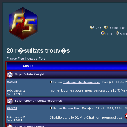
FAQ
Rechercher
Profil
Se c
20 r�sultats trouv�s
France Five Index du Forum
Auteur
Sujet:
White Knight
darkall
Forum:
Technique du film amateur
Post� le: 31 Juil 
moi, et tout mes potes, nous venons du 91170 Viry
R�ponses:
2
Vus:
17723
Sujet:
creer un sentai essonnes
darkall
Forum:
France Five
Post� le: 28 Juin 2012, 17:04 S
R�ponses:
2
J'habite dans le 91 Viry Chatillon, pourquoi pas,
Vus:
20427