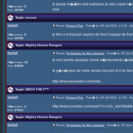
je pense m��tre mal expliquer je vais copier l�id
R�ponses:
5
chef
Vus:
28785
Sujet:
excuse
darkall
Forum:
France Five
Post� le: 05 Juil 2011, 17:18 Su
je tien a m'excuser aupres de tous l'equipe de fran
R�ponses:
5
Vus:
28785
Sujet:
Mighty Heroes Rangers
darkall
Forum:
Technique du film amateur
Post� le: 05 Juil 
je vois perdre quelque chose d�importants j�att
R�ponses:
16
Vus:
64565
le g�n�rique de notre sentai est pres et il se der
http://www.jeuxvideo.com/vide ...
Sujet:
WATH THE F***
darkall
Forum:
France Five
Post� le: 03 Juil 2011, 17:06 Su
http://www.youtube.com/watch?v=cSo_atjzANk&feat
R�ponses:
2
Vus:
27612
Sujet:
Mighty Heroes Rangers
darkall
Forum:
Technique du film amateur
Post� le: 30 Juin 