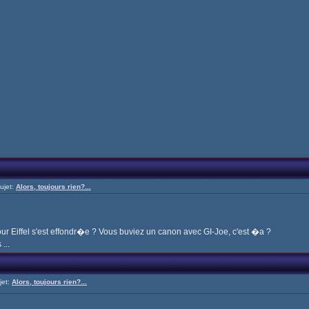
ujet:
Alors, toujours rien?...
ur Eiffel s'est effondr�e ? Vous buviez un canon avec GI-Joe, c'est �a ?
...
jet:
Alors, toujours rien?...