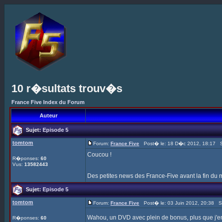
10 r�sultats trouv�s
France Five Index du Forum
Auteur
Sujet:
Episode 5
tomtom
Forum:
France Five
Post� le: 18 D�c 2012, 18:17 S
Coucou !
R�ponses:
60
Vus:
13582443
Des petites news des France-Five avant la fin du
Sujet:
Episode 5
tomtom
Forum:
France Five
Post� le: 03 Juin 2012, 20:38 S
Wahou, un DVD avec plein de bonus, plus que j'e
R�ponses:
60