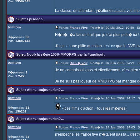
Vus:
13582443
La classe, en attendant, j�attends aussi avec i
Sujet:
Episode 5
tomtom
Forum:
France Five
Post� le: 20 Mai 2012, 10:50 Su
H�h�, �a fait un bail que je n'ai plus post� ici !
R�ponses:
60
Vus:
13582443
J'ai juste une pitite question : est-ce que le DVD a
Sujet:
Noob la s�rie 100% MMORPG par la Funglisoft
tomtom
Forum:
Rien � voir
Post� le: 16 Juin 2009, 14:21 S
Je ne connaissais pas et effectivement, c'est bien
R�ponses:
1
Vus:
17522
Je ne suis pas joueur de MMORPG par manque de te
Sujet:
Alors, toujours rien?...
tomtom
Forum:
France Five
Post� le: 16 Juin 2009, 14:17 S
R�ponses:
33
-(ces films d'action... tous les m�mes)
Vus:
150203
Sujet:
Alors, toujours rien?...
tomtom
Forum:
France Five
Post� le: 14 Juin 2009, 14:05 S
n'empeche les france five n'�taient pas la... c'est t
R�ponses:
33