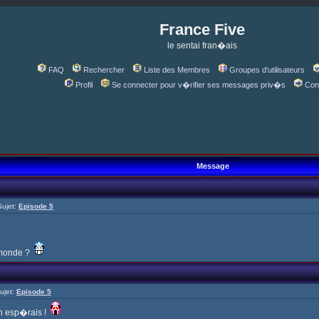
France Five
le sentai fran�ais
FAQ
Rechercher
Liste des Membres
Groupes d'utilisateurs
Profil
Se connecter pour v�rifier ses messages priv�s
Con
Message
ujet:
Episode 5
 monde ?
ujet:
Episode 5
n esp�rais !