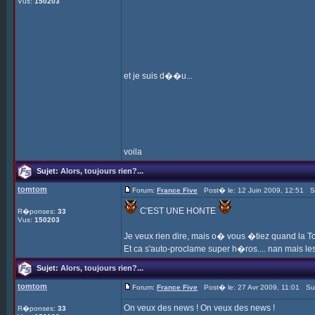
Vus:
150203
et je suis d��u...
voila
Sujet:
Alors, toujours rien?...
tomtom
Forum:
France Five
Post� le: 12 Juin 2009, 12:51 S
C'EST UNE HONTE
R�ponses:
33
Vus:
150203
Je veux rien dire, mais o� vous �tiez quand la To
Et ca s'auto-proclame super h�ros.... nan mais les 
Sujet:
Alors, toujours rien?...
tomtom
Forum:
France Five
Post� le: 27 Avr 2009, 11:01 Su
On veux des news ! On veux des news !
R�ponses:
33