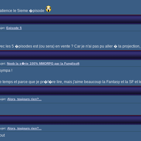
mpatience le 5ieme �pisode
jet:
Episode 5
vec les 5 �pisodes est (ou sera) en vente ? Car je n'ai pas pu aller � la projection, 
ujet:
Noob la s�rie 100% MMORPG par la Funglisoft
 sympa !
mps et parce que je pr�f�re lire, mais j'aime beaucoup la Fantasy et la SF et les
ujet:
Alors, toujours rien?...
ujet:
Alors, toujours rien?...
out