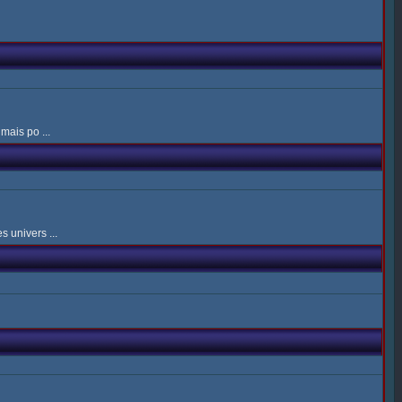
mais po ...
 univers ...