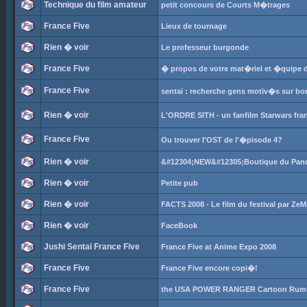
Technique du film amateur
petit concours de Courts M�trages
France Five
Lieux de tournage
Rien � voir
Le professeur burgonde
France Five
� propos de votre mat�riel et �quipe 
France Five
sentai : recherche gens motiv�s sur bo
Rien � voir
L'ORDRE SITH - un fanfilm Starwars fra
France Five
Ou trouver l'OST de l'�pisode 4?
Rien � voir
&#12304;NEW&#12305;Boutique du Pand
Rien � voir
Petite pub
Rien � voir
FACTS 2008 - Le film du festival par ZeM
Rien � voir
FaceBook
Jushi Sentai France Five
France Five at Anime Expo 2008
France Five
France Five encore copi�!
France Five
the USA POWER RANGER Cartoon Rumo