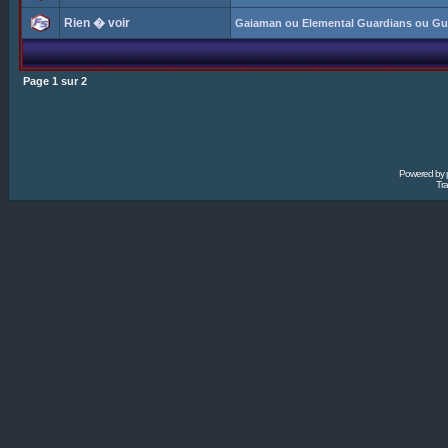
Rien � voir
Gaiaman ou Elemental Guardians ou Gu
Page
1
sur
2
Powered by
Tra