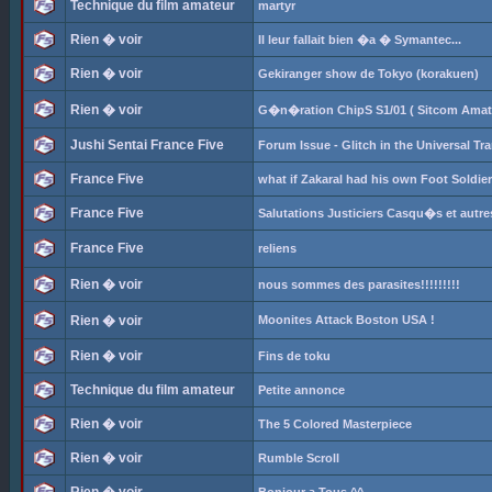
Technique du film amateur
martyr
Rien � voir
Il leur fallait bien �a � Symantec...
Rien � voir
Gekiranger show de Tokyo (korakuen)
Rien � voir
G�n�ration ChipS S1/01 ( Sitcom Amat
Jushi Sentai France Five
Forum Issue - Glitch in the Universal Tr
France Five
what if Zakaral had his own Foot Soldie
France Five
Salutations Justiciers Casqu�s et autr
France Five
reliens
Rien � voir
nous sommes des parasites!!!!!!!!!
Rien � voir
Moonites Attack Boston USA !
Rien � voir
Fins de toku
Technique du film amateur
Petite annonce
Rien � voir
The 5 Colored Masterpiece
Rien � voir
Rumble Scroll