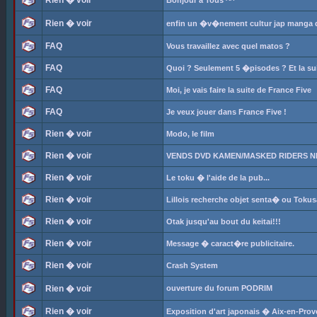
Rien � voir
Bonjour a Tous ^^
Rien � voir
enfin un �v�nement cultur jap manga da
FAQ
Vous travaillez avec quel matos ?
FAQ
Quoi ? Seulement 5 �pisodes ? Et la su
FAQ
Moi, je vais faire la suite de France Five
FAQ
Je veux jouer dans France Five !
Rien � voir
Modo, le film
Rien � voir
VENDS DVD KAMEN/MASKED RIDERS N
Rien � voir
Le toku � l'aide de la pub...
Rien � voir
Lillois recherche objet senta� ou Tokus
Rien � voir
Otak jusqu'au bout du keitai!!!
Rien � voir
Message � caract�re publicitaire.
Rien � voir
Crash System
Rien � voir
ouverture du forum PODRIM
Rien � voir
Exposition d'art japonais � Aix-en-Pro