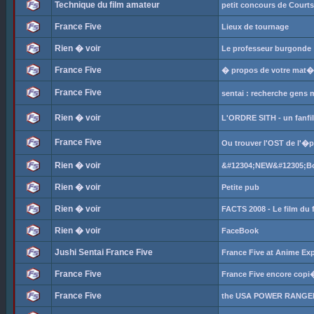
Technique du film amateur
petit concours de Court
France Five
Lieux de tournage
Rien � voir
Le professeur burgonde
France Five
� propos de votre mat�r
France Five
sentai : recherche gens
Rien � voir
L'ORDRE SITH - un fanfi
France Five
Ou trouver l'OST de l'�
Rien � voir
&#12304;NEW&#12305;Bou
Rien � voir
Petite pub
Rien � voir
FACTS 2008 - Le film du 
Rien � voir
FaceBook
Jushi Sentai France Five
France Five at Anime Ex
France Five
France Five encore copi
France Five
the USA POWER RANGER