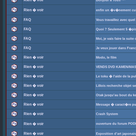
Rien � voir
Bonjour a Tous ^^
Rien � voir
enfin un �v�nement cult
FAQ
Vous travaillez avec que
FAQ
Quoi ? Seulement 5 �piso
FAQ
Moi, je vais faire la suite
FAQ
Je veux jouer dans Franc
Rien � voir
Modo, le film
Rien � voir
VENDS DVD KAMEN/MAS
Rien � voir
Le toku � l'aide de la pub
Rien � voir
Lillois recherche objet 
Rien � voir
Otak jusqu'au bout du kei
Rien � voir
Message � caract�re publ
Rien � voir
Crash System
Rien � voir
ouverture du forum POD
Rien � voir
Exposition d'art japonai