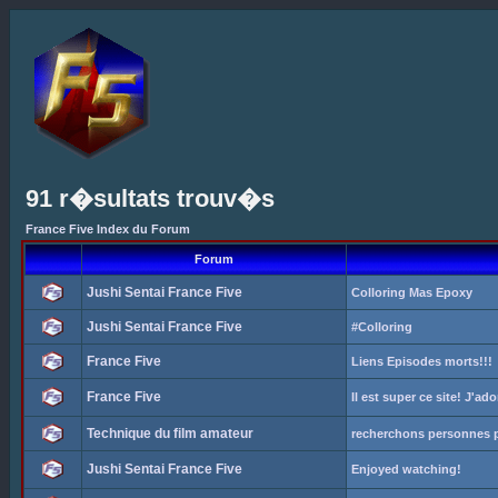
91 r�sultats trouv�s
France Five Index du Forum
Forum
Jushi Sentai France Five
Colloring Mas Epoxy
Jushi Sentai France Five
#Colloring
France Five
Liens Episodes morts!!!
France Five
Il est super ce site! J'ad
Technique du film amateur
recherchons personnes p
Jushi Sentai France Five
Enjoyed watching!