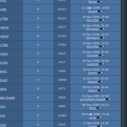
exus
Nexus
21 D�c 2006, 10:52
colas
0
12217
nicolas
16 Nov 2006, 22:48
x Pilot
0
51213
Alex Pilot
16 Nov 2006, 22:29
garine
0
23277
Margarine
16 Nov 2006, 22:22
garine
0
21215
Margarine
13 Nov 2006, 12:14
x Pilot
0
17401
Alex Pilot
13 Nov 2006, 03:35
eanie
0
11115
Oceanie
03 Nov 2006, 04:39
urentL
0
9717
LaurentL
18 Oct 2006, 10:48
wegz
0
9793
Gwegz
11 Oct 2006, 21:52
lzard
0
10058
wolzard
08 Oct 2006, 10:40
wegz
0
9771
Gwegz
21 Sep 2006, 22:58
det Spatial
0
9324
Le Farfadet Spatial
08 Sep 2006, 02:13
rice
0
9380
Brice
08 Ao� 2006, 21:34
opix
0
10382
copix
17 Mai 2006, 21:26
ester
0
8742
Lester