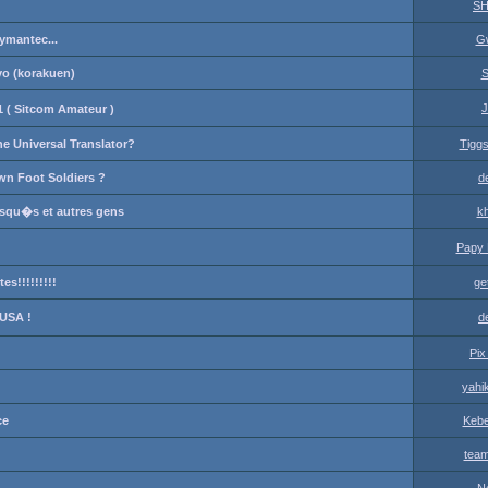
S
Symantec...
G
yo (korakuen)
S
J
 ( Sitcom Amateur )
he Universal Translator?
Tigg
own Foot Soldiers ?
d
asqu�s et autres gens
kh
Papy 
s!!!!!!!!!
ge
 USA !
d
Pix
yahi
ce
Keb
tea