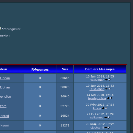
S'enregistrer
nexion
teur
Vus
Derniers Messages
R�ponses
10 Juin 2018, 13:55
Johan
0
36666
RZMJohan
10 Juin 2018, 13:43
Johan
0
38926
RZMJohan
14 Mai 2018, 16:16
Apholion
0
26640
AyinApholion
29 F�v 2016, 17:34
lzare
0
32725
Alzare
21 Oct 2012, 15:29
kenred
0
16824
seikenred
20 Ao� 2012, 02:25
cksonii
0
13271
cjacksonii