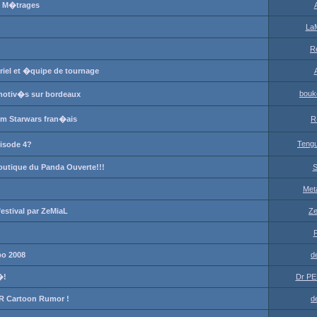
s M�trages
La
R
iel et �quipe de tournage
bouk
 motiv�s sur bordeaux
lm Starwars fran�ais
R
Teng
pisode 4?
tique du Panda Ouverte!!!
S
Met
festival par ZeMiaL
Ze
po 2008
d
�!
Dr PE
 Cartoon Rumor !
d