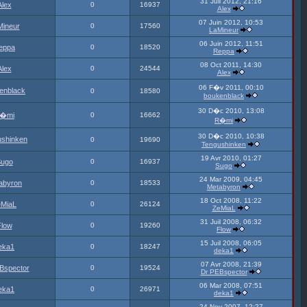
31 Juil 2012, 21:16
Alex
0
16937
Alex
07 Juin 2012, 10:53
Mineur
0
17560
LaMineur
06 Juin 2012, 11:51
eppa
0
18520
Reppa
08 Oct 2011, 14:30
Alex
0
24544
Alex
06 F�v 2011, 00:10
enblack
0
18580
boukenblack
30 D�c 2010, 13:08
�mi
0
16662
R�mi
30 D�c 2010, 10:38
ushinken
0
19690
Tengushinken
19 Avr 2010, 01:27
ugo
0
16937
Sugo
24 Mar 2009, 04:45
abyron
0
18533
Metabyron
18 Oct 2008, 11:22
MiaL
0
26124
ZeMiaL
31 Juil 2008, 06:32
Flow
0
19260
Flow
15 Juil 2008, 06:05
eka1
0
18247
deka1
07 Avr 2008, 21:39
Bspector
0
19524
Dr PEBspector
06 Mar 2008, 07:51
eka1
0
26971
deka1
24 Nov 2007, 12:27