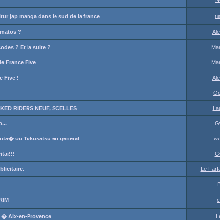
N
ni
ur jap manga dans le sud de la france
l matos ?
Ale
des ? Et la suite ?
Mar
 de France Five
Mar
e Five !
Ale
Oc
KED RIDERS NEUF, SCELLES
La
...
G
senta� ou Tokusatsu en general
wo
tai!!!
G
icitaire.
Le Farfa
B
RIM
c
s � Aix-en-Provence
L