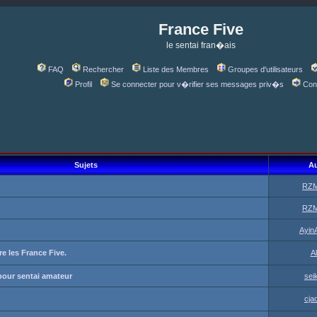
France Five
le sentai fran�ais
FAQ
Rechercher
Liste des Membres
Groupes d'utilisateurs
Profil
Se connecter pour v�rifier ses messages priv�s
Con
Sujets
Au
RZM
RZM
Ayin
ore les France Five.
A
our sentai amateur
sei
cja