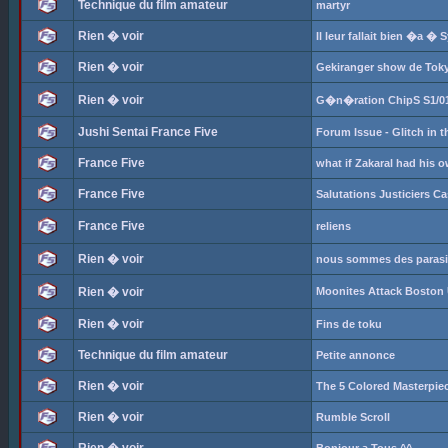
Technique du film amateur
martyr
Rien � voir
Il leur fallait bien �a � 
Rien � voir
Gekiranger show de Tok
Rien � voir
G�n�ration ChipS S1/01
Jushi Sentai France Five
Forum Issue - Glitch in t
France Five
what if Zakaral had his 
France Five
Salutations Justiciers C
France Five
reliens
Rien � voir
nous sommes des parasite
Rien � voir
Moonites Attack Boston
Rien � voir
Fins de toku
Technique du film amateur
Petite annonce
Rien � voir
The 5 Colored Masterpie
Rien � voir
Rumble Scroll