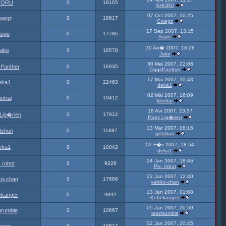
HORU
0
18165
SHORU
07 Oct 2007, 10:25
wegz
0
18617
Gwegz
17 Sep 2007, 13:15
ugo
0
17786
Sugo
30 Ao� 2007, 16:26
ake
0
18578
Jake
30 Mai 2007, 22:06
sPanther
0
16935
TiggsPanther
17 Mai 2007, 10:43
eka1
0
22463
deka1
02 Mai 2007, 16:09
ofrai
0
19412
khofrai
18 Avr 2007, 23:57
Lig�rien
0
17912
Papy Lig�rien
13 Mar 2007, 08:16
tshun
0
11887
getshun
02 F�v 2007, 18:54
eka1
0
10042
deka1
24 Jan 2007, 18:46
_robot
0
9228
Pix_robot
22 Jan 2007, 12:40
ko-chan
0
17686
yahiko-chan
13 Jan 2007, 01:08
ekanger
0
9892
Kebekanger
05 Jan 2007, 20:59
mrumble
0
10667
teamrumble
02 Jan 2007, 20:45
0
10817