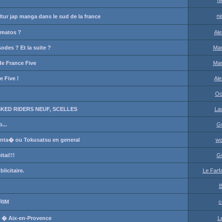
N
ni
ur jap manga dans le sud de la france
l matos ?
Ale
des ? Et la suite ?
Mar
 de France Five
Mar
e Five !
Ale
Oc
KED RIDERS NEUF, SCELLES
La
...
G
senta� ou Tokusatsu en general
wo
tai!!!
G
icitaire.
Le Farfa
B
RIM
c
s � Aix-en-Provence
L