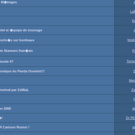
s M�trages
La
R
iel et �quipe de tournage
bouk
 motiv�s sur bordeaux
lm Starwars fran�ais
R
Teng
pisode 4?
tique du Panda Ouverte!!!
S
Met
festival par ZeMiaL
Ze
po 2008
d
�!
Dr PE
 Cartoon Rumor !
d