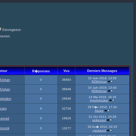
S'enregistrer
nexion
teur
Vus
Derniers Messages
R�ponses
10 Juin 2018, 13:55
Johan
0
36683
RZMJohan
10 Juin 2018, 13:43
Johan
0
38948
RZMJohan
14 Mai 2018, 16:16
Apholion
0
26646
AyinApholion
29 F�v 2016, 17:34
lzare
0
32726
Alzare
21 Oct 2012, 15:29
kenred
0
16829
seikenred
20 Ao� 2012, 02:25
cksonii
0
13277
cjacksonii