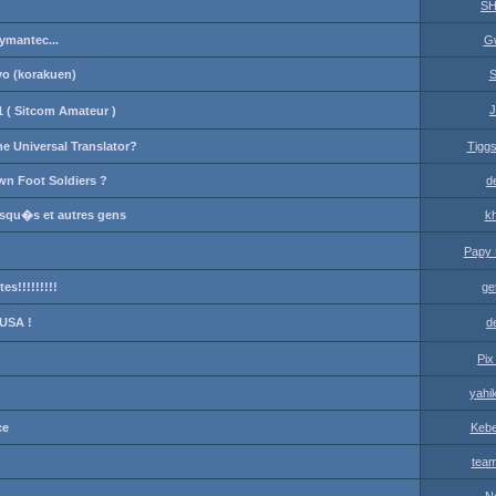
S
Symantec...
G
yo (korakuen)
S
J
 ( Sitcom Amateur )
he Universal Translator?
Tigg
own Foot Soldiers ?
d
asqu�s et autres gens
kh
Papy 
s!!!!!!!!!
ge
 USA !
d
Pix
yahi
ce
Keb
tea