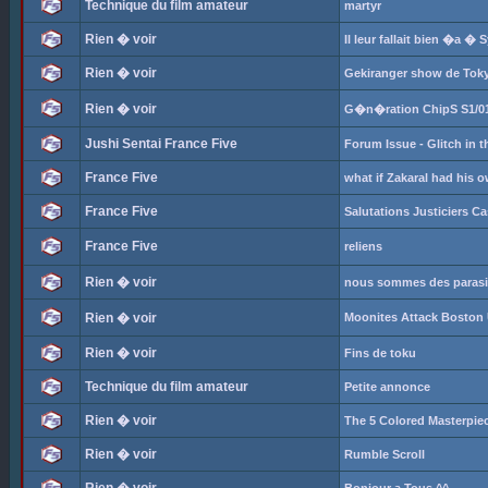
Technique du film amateur
martyr
Rien � voir
Il leur fallait bien �a � 
Rien � voir
Gekiranger show de Tok
Rien � voir
G�n�ration ChipS S1/01
Jushi Sentai France Five
Forum Issue - Glitch in t
France Five
what if Zakaral had his 
France Five
Salutations Justiciers C
France Five
reliens
Rien � voir
nous sommes des parasite
Rien � voir
Moonites Attack Boston
Rien � voir
Fins de toku
Technique du film amateur
Petite annonce
Rien � voir
The 5 Colored Masterpie
Rien � voir
Rumble Scroll