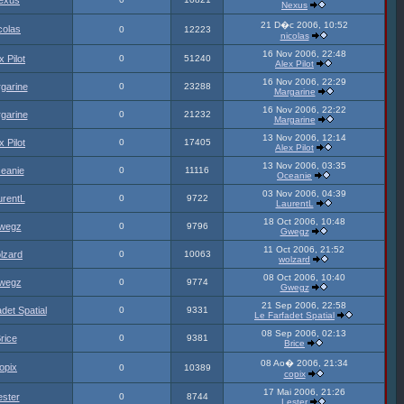
exus
Nexus
21 D�c 2006, 10:52
colas
0
12223
nicolas
16 Nov 2006, 22:48
x Pilot
0
51240
Alex Pilot
16 Nov 2006, 22:29
garine
0
23288
Margarine
16 Nov 2006, 22:22
garine
0
21232
Margarine
13 Nov 2006, 12:14
x Pilot
0
17405
Alex Pilot
13 Nov 2006, 03:35
eanie
0
11116
Oceanie
03 Nov 2006, 04:39
urentL
0
9722
LaurentL
18 Oct 2006, 10:48
wegz
0
9796
Gwegz
11 Oct 2006, 21:52
lzard
0
10063
wolzard
08 Oct 2006, 10:40
wegz
0
9774
Gwegz
21 Sep 2006, 22:58
det Spatial
0
9331
Le Farfadet Spatial
08 Sep 2006, 02:13
rice
0
9381
Brice
08 Ao� 2006, 21:34
opix
0
10389
copix
17 Mai 2006, 21:26
ester
0
8744
Lester