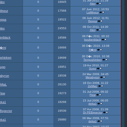
31 Juil 2012, 21:16
Alex
0
16945
Alex
07 Juin 2012, 10:53
Mineur
0
17566
LaMineur
06 Juin 2012, 11:51
eppa
0
18522
Reppa
08 Oct 2011, 14:30
Alex
0
24553
Alex
06 F�v 2011, 00:10
enblack
0
18586
boukenblack
30 D�c 2010, 13:08
�mi
0
16666
R�mi
30 D�c 2010, 10:38
ushinken
0
19699
Tengushinken
19 Avr 2010, 01:27
ugo
0
16951
Sugo
24 Mar 2009, 04:45
abyron
0
18538
Metabyron
18 Oct 2008, 11:22
MiaL
0
26130
ZeMiaL
31 Juil 2008, 06:32
Flow
0
19273
Flow
15 Juil 2008, 06:05
eka1
0
18268
deka1
07 Avr 2008, 21:39
Bspector
0
19536
Dr PEBspector
06 Mar 2008, 07:51
eka1
0
26980
deka1
24 Nov 2007, 12:27