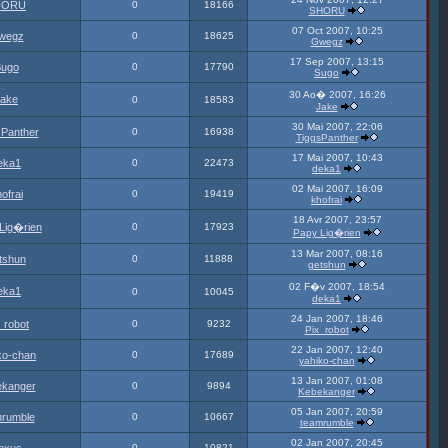
HORU
0
18166
SHORU
07 Oct 2007, 10:25
wegz
0
18625
Gwegz
17 Sep 2007, 13:15
ugo
0
17790
Sugo
30 Ao� 2007, 16:26
ake
0
18583
Jake
30 Mai 2007, 22:06
sPanther
0
16938
TiggsPanther
17 Mai 2007, 10:43
eka1
0
22473
deka1
02 Mai 2007, 16:09
ofrai
0
19419
khofrai
18 Avr 2007, 23:57
Lig�rien
0
17923
Papy Lig�rien
13 Mar 2007, 08:16
tshun
0
11888
getshun
02 F�v 2007, 18:54
eka1
0
10045
deka1
24 Jan 2007, 18:46
_robot
0
9232
Pix_robot
22 Jan 2007, 12:40
ko-chan
0
17689
yahiko-chan
13 Jan 2007, 01:08
ekanger
0
9894
Kebekanger
05 Jan 2007, 20:59
mrumble
0
10667
teamrumble
02 Jan 2007, 20:45
0
10821