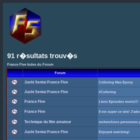
91 r�sultats trouv�s
France Five Index du Forum
Forum
Jushi Sentai France Five
Colloring Mas Epoxy
Jushi Sentai France Five
#Colloring
France Five
Liens Episodes morts!!!
France Five
Il est super ce site! J'ad
Technique du film amateur
recherchons personnes p
Jushi Sentai France Five
Enjoyed watching!