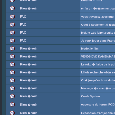
Rien � voir
Bonjour a Tous ^^
Rien � voir
enfin un �v�nement cult
FAQ
Vous travaillez avec que
FAQ
Quoi ? Seulement 5 �piso
FAQ
Moi, je vais faire la suite
FAQ
Je veux jouer dans Franc
Rien � voir
Modo, le film
Rien � voir
VENDS DVD KAMEN/MAS
Rien � voir
Le toku � l'aide de la pub
Rien � voir
Lillois recherche objet 
Rien � voir
Otak jusqu'au bout du kei
Rien � voir
Message � caract�re publ
Rien � voir
Crash System
Rien � voir
ouverture du forum POD
Rien � voir
Exposition d'art japonai