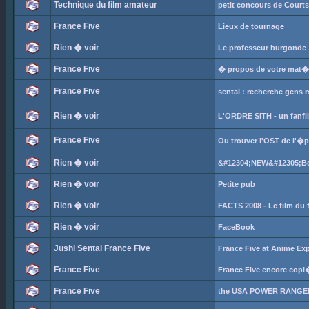
Technique du film amateur
petit concours de Court
France Five
Lieux de tournage
Rien � voir
Le professeur burgonde
France Five
� propos de votre mat�r
France Five
sentai : recherche gens
Rien � voir
L'ORDRE SITH - un fanfi
France Five
Ou trouver l'OST de l'�
Rien � voir
&#12304;NEW&#12305;Bou
Rien � voir
Petite pub
Rien � voir
FACTS 2008 - Le film du 
Rien � voir
FaceBook
Jushi Sentai France Five
France Five at Anime Ex
France Five
France Five encore copi
France Five
the USA POWER RANGER