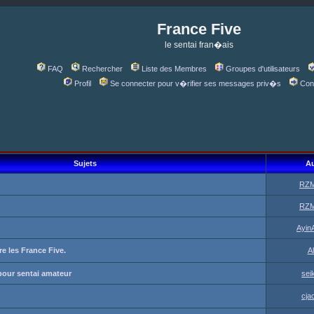
France Five
le sentai fran�ais
FAQ
Rechercher
Liste des Membres
Groupes d'utilisateurs
Profil
Se connecter pour v�rifier ses messages priv�s
Con
Sujets
Au
RZM
RZM
Ayin
ore les France Five.
A
our sentai amateur
sei
cja