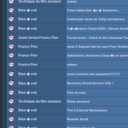
Technique du film amateur
martyr
Rien � voir
Il leur fallait bien �a � Symantec...
Rien � voir
Gekiranger show de Tokyo (korakuen)
Rien � voir
G�n�ration ChipS S1/01 ( Sitcom Amat
Jushi Sentai France Five
Forum Issue - Glitch in the Universal Tr
France Five
what if Zakaral had his own Foot Soldie
France Five
Salutations Justiciers Casqu�s et autr
France Five
reliens
Rien � voir
nous sommes des parasites!!!!!!!!!
Rien � voir
Moonites Attack Boston USA !
Rien � voir
Fins de toku
Technique du film amateur
Petite annonce
Rien � voir
The 5 Colored Masterpiece
Rien � voir
Rumble Scroll