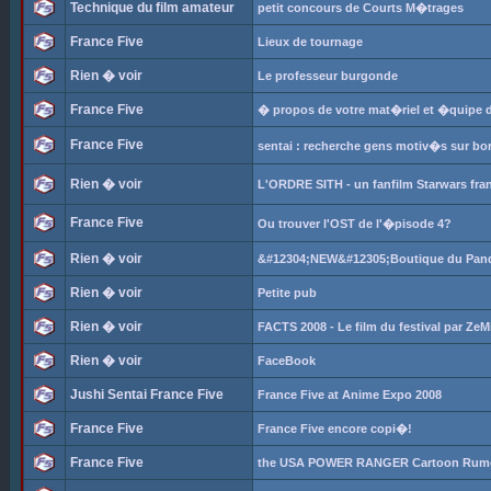
Technique du film amateur
petit concours de Courts M�trages
France Five
Lieux de tournage
Rien � voir
Le professeur burgonde
France Five
� propos de votre mat�riel et �quipe 
France Five
sentai : recherche gens motiv�s sur bo
Rien � voir
L'ORDRE SITH - un fanfilm Starwars fra
France Five
Ou trouver l'OST de l'�pisode 4?
Rien � voir
&#12304;NEW&#12305;Boutique du Pand
Rien � voir
Petite pub
Rien � voir
FACTS 2008 - Le film du festival par ZeM
Rien � voir
FaceBook
Jushi Sentai France Five
France Five at Anime Expo 2008
France Five
France Five encore copi�!
France Five
the USA POWER RANGER Cartoon Rumo