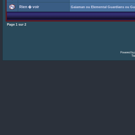
Rien � voir
Gaiaman ou Elemental Guardians ou Gu
Page
1
sur
2
Powered by
Tra