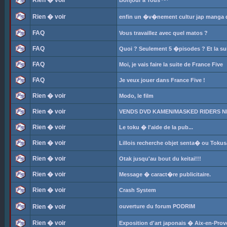
Rien � voir
Bonjour a Tous ^^
Rien � voir
enfin un �v�nement cultur jap manga da
FAQ
Vous travaillez avec quel matos ?
FAQ
Quoi ? Seulement 5 �pisodes ? Et la su
FAQ
Moi, je vais faire la suite de France Five
FAQ
Je veux jouer dans France Five !
Rien � voir
Modo, le film
Rien � voir
VENDS DVD KAMEN/MASKED RIDERS N
Rien � voir
Le toku � l'aide de la pub...
Rien � voir
Lillois recherche objet senta� ou Tokus
Rien � voir
Otak jusqu'au bout du keitai!!!
Rien � voir
Message � caract�re publicitaire.
Rien � voir
Crash System
Rien � voir
ouverture du forum PODRIM
Rien � voir
Exposition d'art japonais � Aix-en-Pro