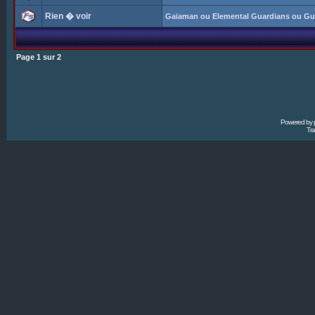
Rien � voir
Gaiaman ou Elemental Guardians ou Gu
Page
1
sur
2
Powered by
Tra