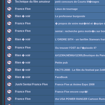
Technique du film amateur
petit concours de Courts M�trages
France Five
Lieux de tournage
Rien � voir
Le professeur burgonde
France Five
� propos de votre mat�riel et �quipe 
France Five
sentai : recherche gens motiv�s sur bo
Rien � voir
L'ORDRE SITH - un fanfilm Starwars fra
France Five
Ou trouver l'OST de l'�pisode 4?
Rien � voir
&#12304;NEW&#12305;Boutique du Pand
Rien � voir
Petite pub
Rien � voir
FACTS 2008 - Le film du festival par ZeM
Rien � voir
FaceBook
Jushi Sentai France Five
France Five at Anime Expo 2008
France Five
France Five encore copi�!
France Five
the USA POWER RANGER Cartoon Rumo