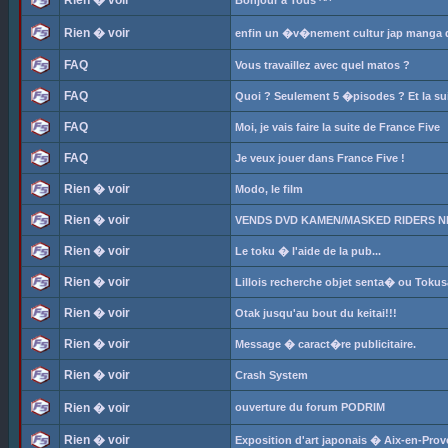
Rien � voir
Bonjour a Tous ^^
Rien � voir
enfin un �v�nement cultur jap manga da
FAQ
Vous travaillez avec quel matos ?
FAQ
Quoi ? Seulement 5 �pisodes ? Et la su
FAQ
Moi, je vais faire la suite de France Five
FAQ
Je veux jouer dans France Five !
Rien � voir
Modo, le film
Rien � voir
VENDS DVD KAMEN/MASKED RIDERS N
Rien � voir
Le toku � l'aide de la pub...
Rien � voir
Lillois recherche objet senta� ou Tokus
Rien � voir
Otak jusqu'au bout du keitai!!!
Rien � voir
Message � caract�re publicitaire.
Rien � voir
Crash System
Rien � voir
ouverture du forum PODRIM
Rien � voir
Exposition d'art japonais � Aix-en-Pro