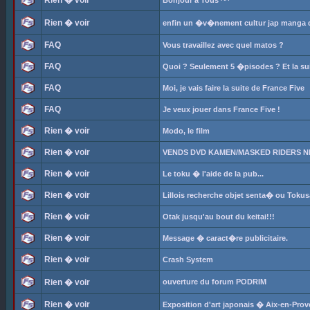
Rien � voir
Bonjour a Tous ^^
Rien � voir
enfin un �v�nement cultur jap manga da
FAQ
Vous travaillez avec quel matos ?
FAQ
Quoi ? Seulement 5 �pisodes ? Et la su
FAQ
Moi, je vais faire la suite de France Five
FAQ
Je veux jouer dans France Five !
Rien � voir
Modo, le film
Rien � voir
VENDS DVD KAMEN/MASKED RIDERS N
Rien � voir
Le toku � l'aide de la pub...
Rien � voir
Lillois recherche objet senta� ou Tokus
Rien � voir
Otak jusqu'au bout du keitai!!!
Rien � voir
Message � caract�re publicitaire.
Rien � voir
Crash System
Rien � voir
ouverture du forum PODRIM
Rien � voir
Exposition d'art japonais � Aix-en-Pro