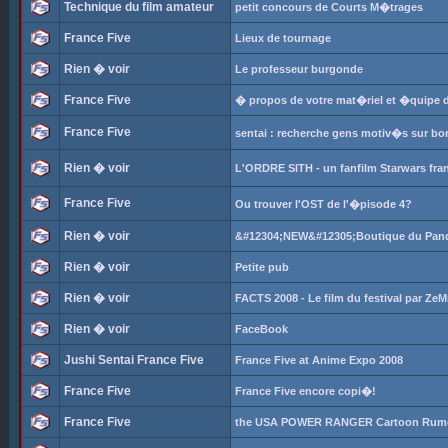
Technique du film amateur
petit concours de Courts M�trages
France Five
Lieux de tournage
Rien � voir
Le professeur burgonde
France Five
� propos de votre mat�riel et �quipe 
France Five
sentai : recherche gens motiv�s sur bo
Rien � voir
L'ORDRE SITH - un fanfilm Starwars fra
France Five
Ou trouver l'OST de l'�pisode 4?
Rien � voir
&#12304;NEW&#12305;Boutique du Pand
Rien � voir
Petite pub
Rien � voir
FACTS 2008 - Le film du festival par ZeM
Rien � voir
FaceBook
Jushi Sentai France Five
France Five at Anime Expo 2008
France Five
France Five encore copi�!
France Five
the USA POWER RANGER Cartoon Rumo