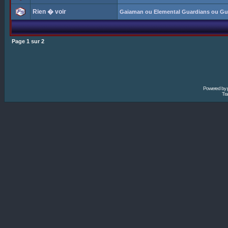
Rien � voir
Gaiaman ou Elemental Guardians ou Gu
Page
1
sur
2
Powered by
Tra