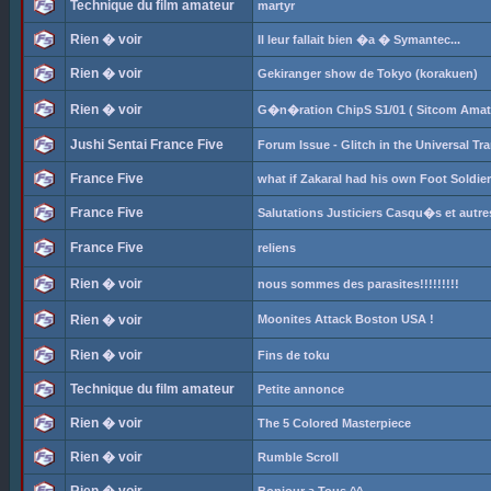
Technique du film amateur
martyr
Rien � voir
Il leur fallait bien �a � Symantec...
Rien � voir
Gekiranger show de Tokyo (korakuen)
Rien � voir
G�n�ration ChipS S1/01 ( Sitcom Amat
Jushi Sentai France Five
Forum Issue - Glitch in the Universal Tr
France Five
what if Zakaral had his own Foot Soldie
France Five
Salutations Justiciers Casqu�s et autr
France Five
reliens
Rien � voir
nous sommes des parasites!!!!!!!!!
Rien � voir
Moonites Attack Boston USA !
Rien � voir
Fins de toku
Technique du film amateur
Petite annonce
Rien � voir
The 5 Colored Masterpiece
Rien � voir
Rumble Scroll