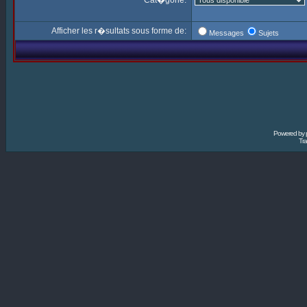
Cat�gorie:
Afficher les r�sultats sous forme de:
Messages
Sujets
Powered by
Tra