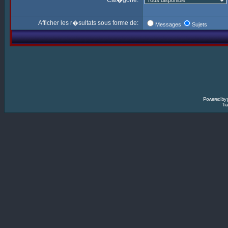
Cat�gorie:
Afficher les r�sultats sous forme de:
Messages
Sujets
Powered by
Tra