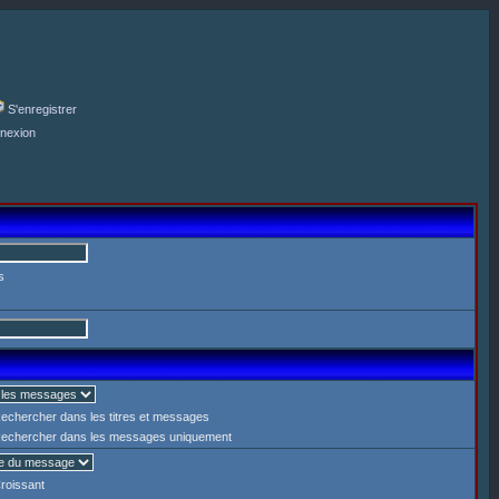
S'enregistrer
nexion
s
echercher dans les titres et messages
echercher dans les messages uniquement
roissant