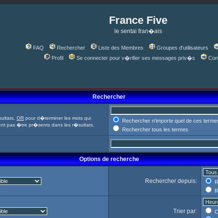
France Five
le sentai fran�ais
FAQ
Rechercher
Liste des Membres
Groupes d'utilisateurs
Profil
Se connecter pour v�rifier ses messages priv�s
Con
Rechercher
ultats,
OR
pour d�terminer les mots qui
Rechercher n'importe quel de ces terme
ent pas �tre pr�sents dans les r�sultats.
Rechercher tous les termes
Options de recherche
Rechercher depuis:
R
R
Trier par:
C