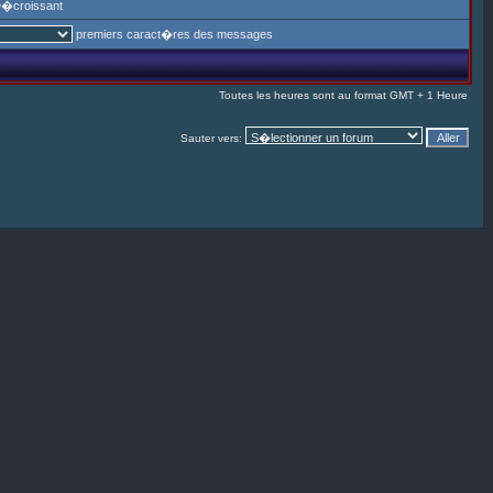
�croissant
premiers caract�res des messages
Toutes les heures sont au format GMT + 1 Heure
Sauter vers: