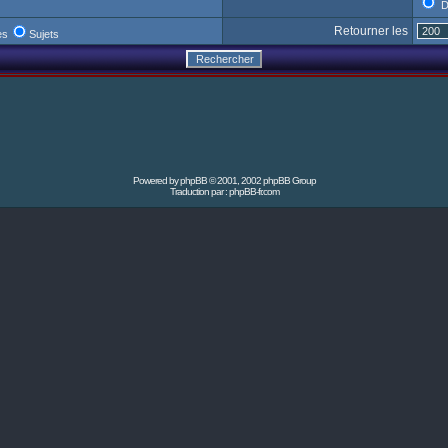
D
Retourner les
es
Sujets
Powered by
phpBB
© 2001, 2002 phpBB Group
Traduction par :
phpBB-fr.com