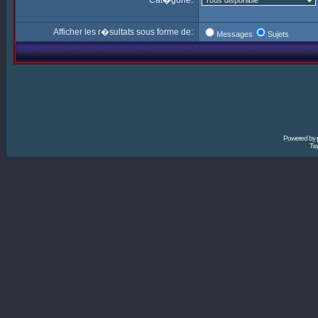
Cat�gorie:
Afficher les r�sultats sous forme de:
Messages
Sujets
Powered by
Tra