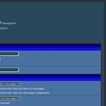
S'enregistrer
nexion
s
echercher dans les titres et messages
echercher dans les messages uniquement
roissant