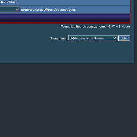
�croissant
premiers caract�res des messages
Toutes les heures sont au format GMT + 1 Heure
Sauter vers: