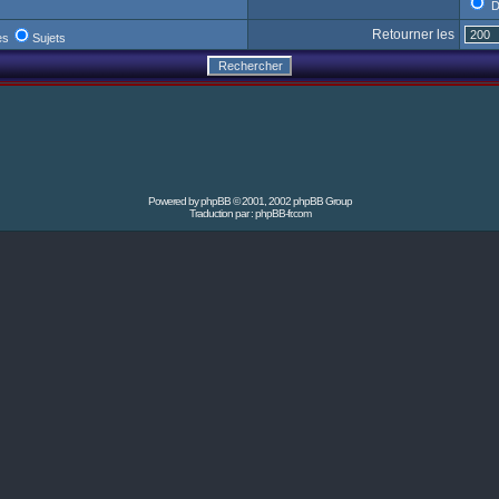
D
Retourner les
es
Sujets
Powered by
phpBB
© 2001, 2002 phpBB Group
Traduction par :
phpBB-fr.com