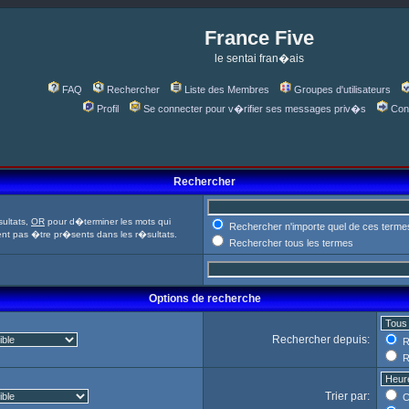
France Five
le sentai fran�ais
FAQ
Rechercher
Liste des Membres
Groupes d'utilisateurs
Profil
Se connecter pour v�rifier ses messages priv�s
Con
Rechercher
ultats,
OR
pour d�terminer les mots qui
Rechercher n'importe quel de ces terme
ent pas �tre pr�sents dans les r�sultats.
Rechercher tous les termes
Options de recherche
Rechercher depuis:
R
R
Trier par:
C