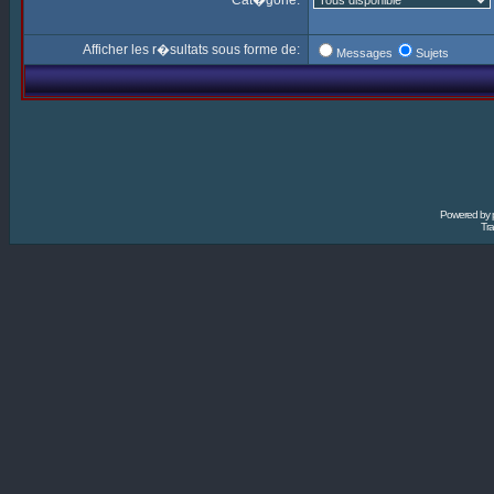
Cat�gorie:
Afficher les r�sultats sous forme de:
Messages
Sujets
Powered by
Tra