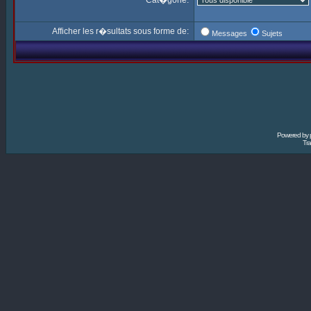
Cat�gorie:
Afficher les r�sultats sous forme de:
Messages
Sujets
Powered by
Tra