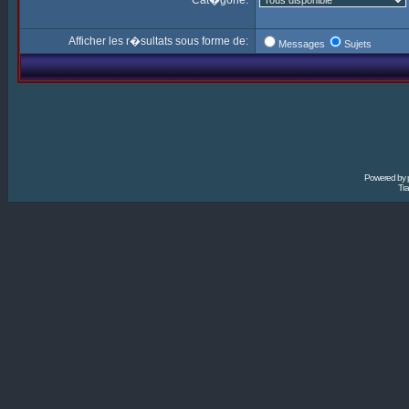
Cat�gorie:
Afficher les r�sultats sous forme de:
Messages
Sujets
Powered by
Tra