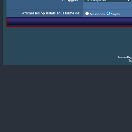
Cat�gorie:
Afficher les r�sultats sous forme de:
Messages
Sujets
Powered by
Tra