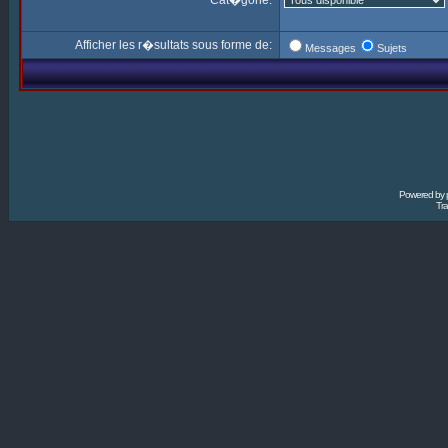
Cat�gorie:
Afficher les r�sultats sous forme de:
Messages
Sujets
Powered by
Tra