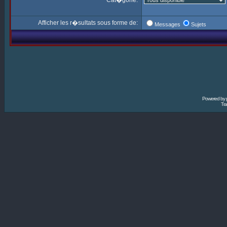
Cat�gorie:
Afficher les r�sultats sous forme de:
Messages
Sujets
Powered by
Tra