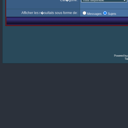
Cat�gorie:
Afficher les r�sultats sous forme de:
Messages
Sujets
Powered by
Tra