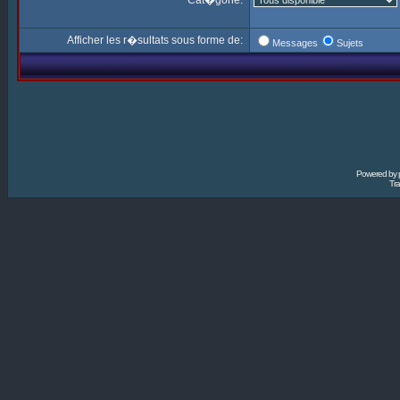
Cat�gorie:
Afficher les r�sultats sous forme de:
Messages
Sujets
Powered by
Tra