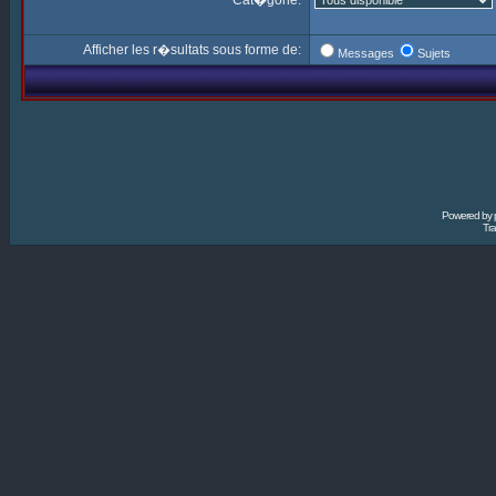
Cat�gorie:
Afficher les r�sultats sous forme de:
Messages
Sujets
Powered by
Tra