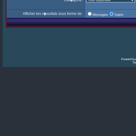
Cat�gorie:
Afficher les r�sultats sous forme de:
Messages
Sujets
Powered by
Tra