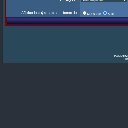
Cat�gorie:
Afficher les r�sultats sous forme de:
Messages
Sujets
Powered by
Tra