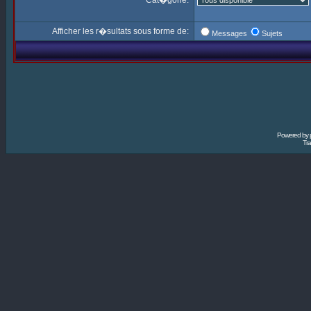
Cat�gorie:
Afficher les r�sultats sous forme de:
Messages
Sujets
Powered by
Tra