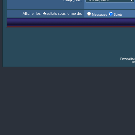
Cat�gorie:
Afficher les r�sultats sous forme de:
Messages
Sujets
Powered by
Tra