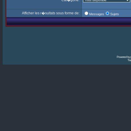
Cat�gorie:
Afficher les r�sultats sous forme de:
Messages
Sujets
Powered by
Tra