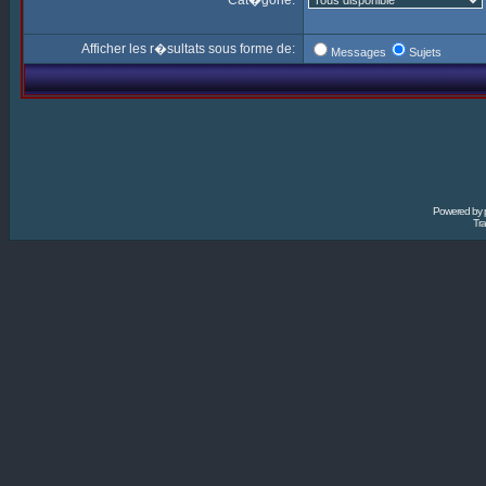
Cat�gorie:
Afficher les r�sultats sous forme de:
Messages
Sujets
Powered by
Tra