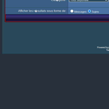
Cat�gorie:
Afficher les r�sultats sous forme de:
Messages
Sujets
Powered by
Tra