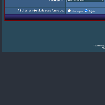
Cat�gorie:
Afficher les r�sultats sous forme de:
Messages
Sujets
Powered by
Tra