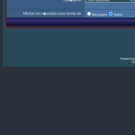
Cat�gorie:
Afficher les r�sultats sous forme de:
Messages
Sujets
Powered by
Tra