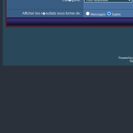
Cat�gorie:
Afficher les r�sultats sous forme de:
Messages
Sujets
Powered by
Tra