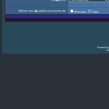
Cat�gorie:
Afficher les r�sultats sous forme de:
Messages
Sujets
Powered by
Tra