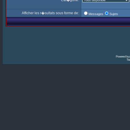
Cat�gorie:
Afficher les r�sultats sous forme de:
Messages
Sujets
Powered by
Tra