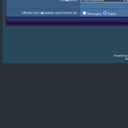
Cat�gorie:
Afficher les r�sultats sous forme de:
Messages
Sujets
Powered by
Tra