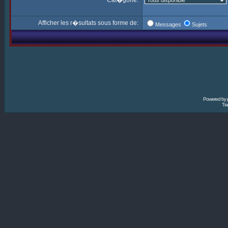
Cat�gorie:
Afficher les r�sultats sous forme de:
Messages
Sujets
Powered by
Tra