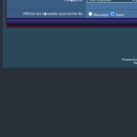
Cat�gorie:
Afficher les r�sultats sous forme de:
Messages
Sujets
Powered by
Tra